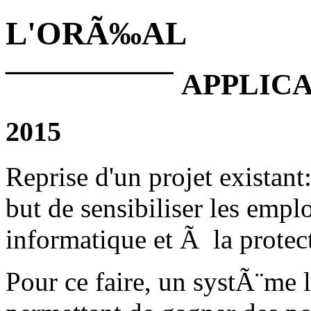
L'ORÃ‰AL
¯¯¯¯¯¯¯¯¯¯¯
APPLIC
2015
Reprise d'un projet existan
but de sensibiliser les e
informatique et Ã la prote
Pour ce faire, un systÃ¨me